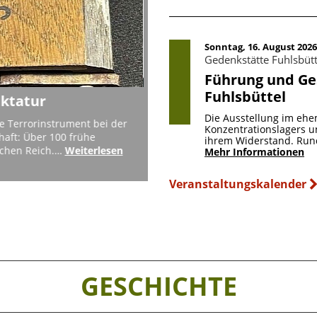
Sonntag, 16. August 2026
Gedenkstätte Fuhlsbü
Führung und Ge
Fuhlsbüttel
r die Gedenkorte der
Jahresbericht 2025 ersc
Die Ausstellung im ehe
Das breite Spektrum der Aktivitäte
Konzentrationslagers u
Lernorte zur Erinnerung an die Opf
ihrem Widerstand. Run
tudierenden der HAW Kiel ein
Gedenkstätten und Lernorten wird i
Mehr Informationen
en Orten geht und warum es
iterlesen
Veranstaltungskalender
GESCHICHTE