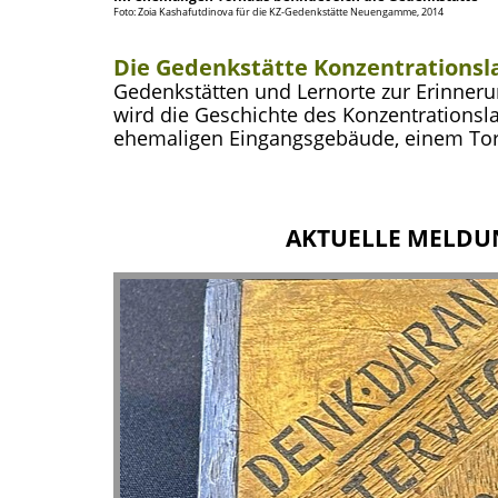
Foto: Zoia Kashafutdinova für die KZ-Gedenkstätte Neuengamme, 2014
Die Gedenkstätte Konzentrationsla
Gedenkstätten und Lernorte zur Erinneru
wird die Geschichte des Konzentrationsla
ehemaligen Eingangsgebäude, einem Torha
AKTUELLE MELDU
slide
3
of
5