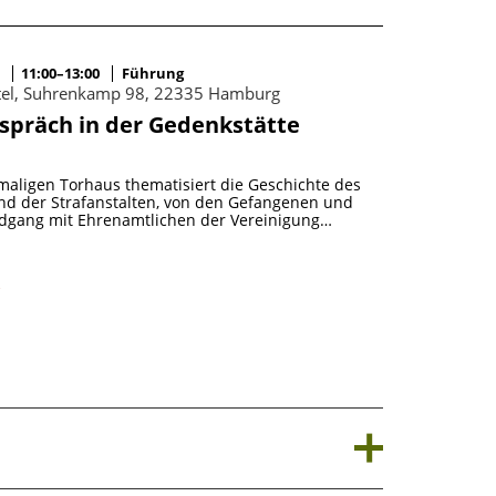
11:00–13:00
Führung
ttel, Suhrenkamp 98, 22335 Hamburg
spräch in der Gedenkstätte
hienen
Gruß zum Jahr
maligen Torhaus thematisiert die Geschichte des
n der Stiftung Hamburger Gedenkstätten und
Rundbrief zum Jahres
nd der Strafanstalten, von den Gefangenen und
er der NS-Verbrechen mit ihren sechs
und an die Freund*in
dgang mit Ehrenamtlichen der Vereinigung…
m Jahresbericht…
Weiterlesen