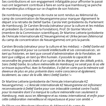
Ses contributions et son engagement infatigable pour affronter le passé
nazi ont largement contribué à faire en sorte que Hambourg se penche
de manière plus critique sur ce chapitre de son histoire.
De nombreux compagnons de route se sont rendus au Mémorial du
camp de concentration de Neuengamme pour marquer dignement le
départ à la retraite de Detlef Garbe. Carola Veit (présidente du Parlement
de Hambourg), Dr Carsten Brosda (sénateur pour la culture et les médias
et président du Conseil de la Fondation), Prof. Dr Günter Morsch
(membre de la Commission scientifique), Dr Martine Letterie (présidente
de l'Amicale Internationale KZ Neuengamme) et Ulrike Jensen (Mémorial
du camp de concentration de Neuengamme) ont pris la parole.
Carsten Brosda (sénateur pour la culture et les médias) :
« Detlef Garbe est
connu et apprécié pour sa curiosité intellectuelle et ses connaissances ; en
tant qu'historien, en tant que conseil d'administration de la Fondation, en
tant que collègue, en tant qu'être humain. Il possède la capacité de
reconnaître les grands traits d'un sujet et de les étayer par des détails précis.
Sans Detlef Garbe, la culture mémorielle de Hambourg ne serait pas là où elle
se trouve aujourd’hui. Avec la Fondation, il a fait en sorte que la mémoire soit
devenue de plus en plus présente dans notre conscience et également,
localement, au cœur de la ville. Merci Detlef Garbe ! »
Dr Martine Letterie (présidente de l'Amicale Internationale KZ
Neuengamme) :
« L'Amicale Internationale KZ Neuengamme est infiniment
reconnaissante à Detlef Garbe pour son inlassable combat contre l'oubli,
pour la manière dont il a marqué la culture mémorielle non seulement à
Hambourg, mais aussi en Allemagne et au niveau international, et enfin pour
cette collaboration merveilleuse et respectueuse et pour son amitié. »
Dr Oliver von Wrochem (direction du Mémorial du camp de