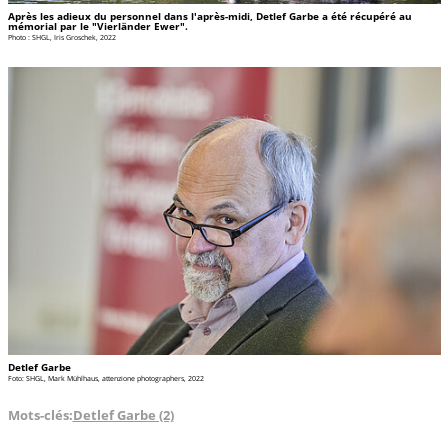
Après les adieux du personnel dans l'après-midi, Detlef Garbe a été récupéré au
mémorial par le "Vierländer Ewer".
Photo : SHGL, Iris Groschek, 2022
Detlef Garbe
Foto: SHGL, Mark Mühlhaus, attenzione photographers, 2022
Mots-clés:
Detlef Garbe (2)