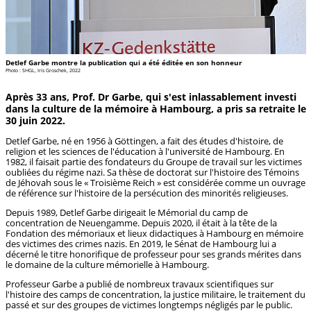
Detlef Garbe montre la publication qui a été éditée en son honneur
Photo : SHGL, Iris Groschek, 2022
Après 33 ans, Prof. Dr Garbe, qui s'est inlassablement investi
dans la culture de la mémoire à Hambourg, a pris sa retraite le
30 juin 2022.
Detlef Garbe, né en 1956 à Göttingen, a fait des études d'histoire, de
religion et les sciences de l'éducation à l'université de Hambourg. En
1982, il faisait partie des fondateurs du Groupe de travail sur les victimes
oubliées du régime nazi. Sa thèse de doctorat sur l'histoire des Témoins
de Jéhovah sous le « Troisième Reich » est considérée comme un ouvrage
de référence sur l'histoire de la persécution des minorités religieuses.
Depuis 1989, Detlef Garbe dirigeait le Mémorial du camp de
concentration de Neuengamme. Depuis 2020, il était à la tête de la
Fondation des mémoriaux et lieux didactiques à Hambourg en mémoire
des victimes des crimes nazis. En 2019, le Sénat de Hambourg lui a
décerné le titre honorifique de professeur pour ses grands mérites dans
le domaine de la culture mémorielle à Hambourg.
Professeur Garbe a publié de nombreux travaux scientifiques sur
l'histoire des camps de concentration, la justice militaire, le traitement du
passé et sur des groupes de victimes longtemps négligés par le public.