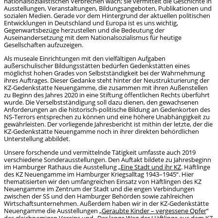
nationalsozialistischen Verbrechen wach; sie vermittelt die Geschichte in
Ausstellungen, Veranstaltungen, Bildungsangeboten, Publikationen und
sozialen Medien. Gerade vor dem Hintergrund der aktuellen politischen
Entwicklungen in Deutschland und Europa ist es uns wichtig,
Gegenwartsbezüge herzustellen und die Bedeutung der
Auseinandersetzung mit dem Nationalsozialismus für heutige
Gesellschaften aufzuzeigen.
Als museale Einrichtungen mit den vielfältigen Aufgaben
außerschulischer Bildungsstätten bedürfen Gedenkstätten eines
möglichst hohen Grades von Selbstständigkeit bei der Wahrnehmung
ihres Auftrages. Dieser Gedanke steht hinter der Neustrukturierung der
KZ-Gedenkstatte Neuengamme, die zusammen mit ihren Außenstellen
zu Beginn des Jahres 2020 in eine Stiftung öffentlichen Rechts überführt
wurde. Die Verselbstständigung soll dazu dienen, den gewachsenen
Anforderungen an die historisch-politische Bildung an Gedenkorten des
NS-Terrors entsprechen zu können und eine höhere Unabhängigkeit zu
gewährleisten. Der vorliegende Jahresbericht ist mithin der letzte, der die
KZ-Gedenkstätte Neuengamme noch in ihrer direkten behördlichen
Unterstellung abbildet.
Unsere forschende und vermittelnde Tätigkeit umfasste auch 2019
verschiedene Sonderausstellungen. Den Auftakt bildete zu Jahresbeginn
im Hamburger Rathaus die Ausstellung „
Eine Stadt und ihr KZ
. Häftlinge
des KZ Neuengamme im Hamburger Kriegsalltag 1943–1945“. Hier
thematisierten wir den umfangreichen Einsatz von Häftlingen des KZ
Neuengamme im Zentrum der Stadt und die engen Verbindungen
zwischen der SS und den Hamburger Behörden sowie zahlreichen
Wirtschaftsunternehmen. Außerdem haben wir in der KZ-Gedenkstätte
Neuengamme die Ausstellungen „
Geraubte Kinder – vergessene Opfer
“
des gleichnamigen Vereins und „Der lange Weg der Häftlinge aus dem KZ-