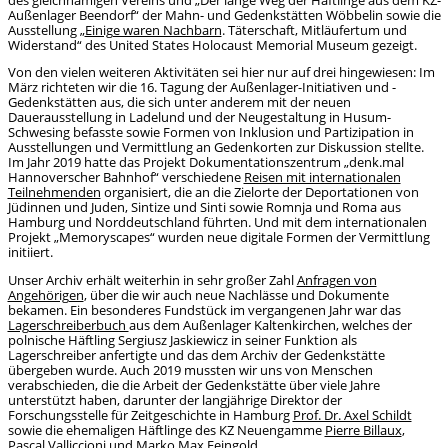
Außenlager Beendorf“ der Mahn- und Gedenkstätten Wöbbelin sowie die
Ausstellung „
Einige waren Nachbarn
. Täterschaft, Mitläufertum und
Widerstand“ des United States Holocaust Memorial Museum gezeigt.
Von den vielen weiteren Aktivitäten sei hier nur auf drei hingewiesen: Im
März richteten wir die 16. Tagung der Außenlager-Initiativen und -
Gedenkstätten aus, die sich unter anderem mit der neuen
Dauerausstellung in Ladelund und der Neugestaltung in Husum-
Schwesing befasste sowie Formen von Inklusion und Partizipation in
Ausstellungen und Vermittlung an Gedenkorten zur Diskussion stellte.
Im Jahr 2019 hatte das Projekt Dokumentationszentrum „denk.mal
Hannoverscher Bahnhof“ verschiedene
Reisen mit internationalen
Teilnehmenden
organisiert, die an die Zielorte der Deportationen von
Jüdinnen und Juden, Sintize und Sinti sowie Romnja und Roma aus
Hamburg und Norddeutschland führten. Und mit dem internationalen
Projekt „Memoryscapes“ wurden neue digitale Formen der Vermittlung
initiiert.
Unser Archiv erhält weiterhin in sehr großer Zahl
Anfragen von
Angehörigen
, über die wir auch neue Nachlässe und Dokumente
bekamen. Ein besonderes Fundstück im vergangenen Jahr war das
Lagerschreiberbuch
aus dem Außenlager Kaltenkirchen, welches der
polnische Häftling Sergiusz Jaskiewicz in seiner Funktion als
Lagerschreiber anfertigte und das dem Archiv der Gedenkstätte
übergeben wurde. Auch 2019 mussten wir uns von Menschen
verabschieden, die die Arbeit der Gedenkstätte über viele Jahre
unterstützt haben, darunter der langjährige Direktor der
Forschungsstelle für Zeitgeschichte in Hamburg
Prof. Dr. Axel Schildt
sowie die ehemaligen Häftlinge des KZ Neuengamme
Pierre Billaux
,
Pascal Valliccioni
und
Marko Max Feingold
.